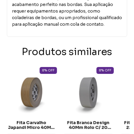
acabamento perfeito nas bordas. Sua aplicação
requer equipamentos apropriados, como
coladeiras de bordas, ou um profissional qualificado
para aplicação manual com cola de contato.
Produtos similares
8
%
OFF
8
%
OFF
Fita Carvalho
Fita Branca Design
Fita
Japandi Micro 40Mm
40Mm Rolo C/ 20
22M
Rolo C/ 20 Metros
Metros Tegus
M