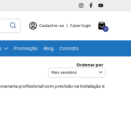
Cadastre-se
|
Fazer login
0
s
Promoção
Blog
Contato
Ordenar por
cenaria profissional com precisão na instalação e