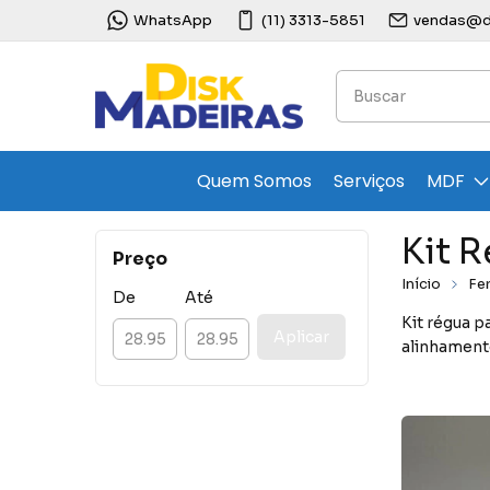
WhatsApp
(11) 3313-5851
vendas@di
Quem Somos
Serviços
MDF
Kit 
Preço
Início
Fe
De
Até
Kit régua p
Aplicar
alinhament