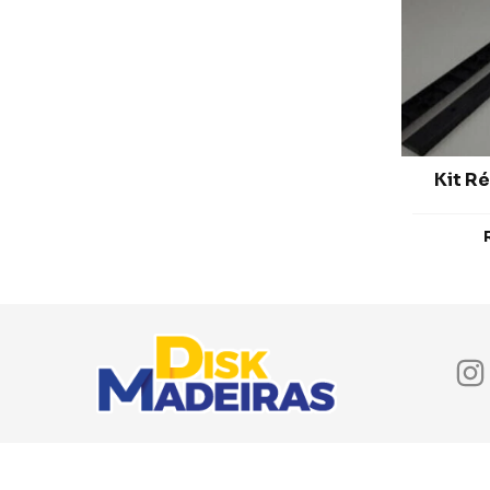
Kit R