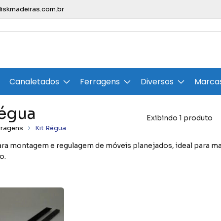
skmadeiras.com.br
Canaletados
Ferragens
Diversos
Marca
Régua
Exibindo 1 produto
rragens
Kit Régua
ara montagem e regulagem de móveis planejados, ideal para mar
o.