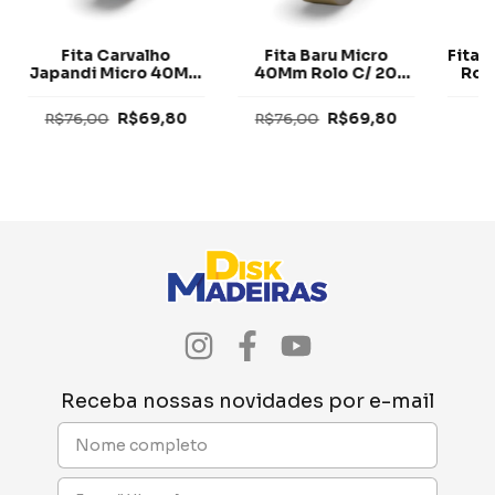
Fita Carvalho
Fita Baru Micro
Fita 
Japandi Micro 40Mm
40Mm Rolo C/ 20
Rol
Rolo C/ 20 Metros
Metros Tegus
Tegus
R$76,00
R$69,80
R$76,00
R$69,80
Receba nossas novidades por e-mail