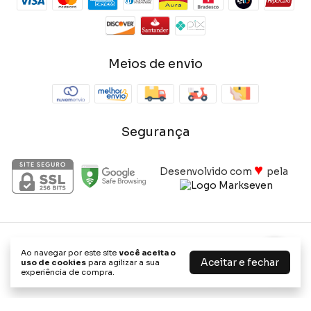
Meios de envio
Segurança
♥
Desenvolvido com
pela
Fita Peroba Rosa 65Mm Rolo C/ 20 Metros Tegus
- DISK
Ao navegar por este site
você aceita o
MADEIRAS E COMERCIO LTDA
Aceitar e fechar
uso de cookies
para agilizar a sua
experiência de compra.
©2026. Disk Madeiras e Comercio Ltda - 02520201000145. Todos
os direitos reservados.