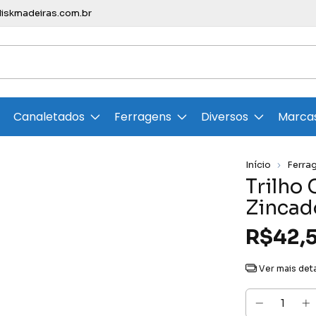
skmadeiras.com.br
Canaletados
Ferragens
Diversos
Marca
Início
Ferra
Trilho 
Zincad
R$42,
Ver mais det