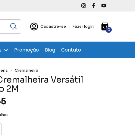
Cadastre-se
|
Fazer login
0
s
Promoção
Blog
Contato
gens
Cremalheira
Cremalheira Versátil
o 2M
55
alhes