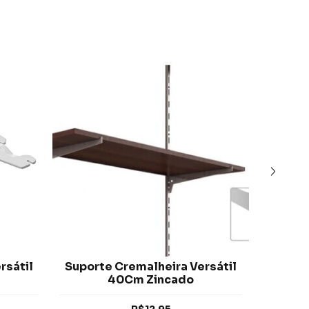
rsátil
Suporte Cremalheira Versátil
Suport
40Cm Zincado
R$12,95