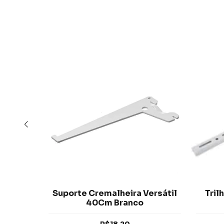
ersátil
Suporte Cremalheira Versátil
Tril
40Cm Branco
R$18,20