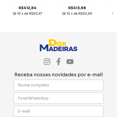
mm 2 Faces berneck
mm 2 Faces Eucatex
mm 2
R$412,84
R$413,88
10
x de
R$50,47
10
x de
R$50,59
Receba nossas novidades por e-mail