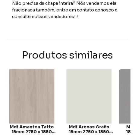
Não precisa da chapa inteira? Nós vendemos ela
fracionada também, entre em contato conosco e
consulte nossos vendedores!!!
Produtos similares
Mdf Amantea Tatto
Mdf Arenas Grafis
Mdf
15mm 2750 x 1850
15mm 2750 x 1850
18m