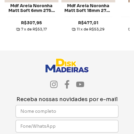
Mdf Areia Noronha
Mdf Areia Noronha
M
Matt Soft 6mm 2750
Matt Soft 18mm 2750
N
x 1850 mm 1 Face
x 1850 mm 2 Faces
Su
Eucatex
Eucatex
275
R$307,95
R$477,01
F
7
x de
R$53,17
11
x de
R$53,29
Receba nossas novidades por e-mail