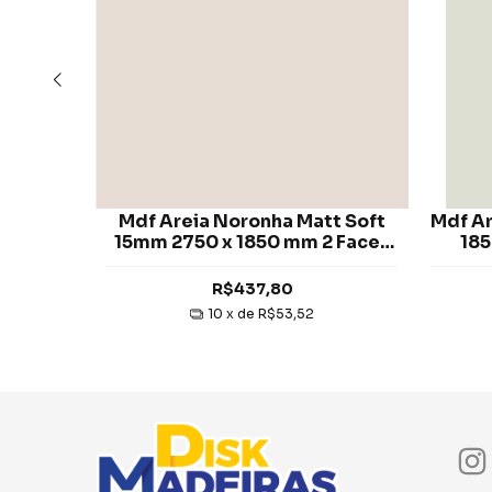
l Poro
Mdf Areia Noronha Matt Soft
Mdf Ar
 x 1850
15mm 2750 x 1850 mm 2 Faces
185
tex
Eucatex
R$437,80
10
x de
R$53,52