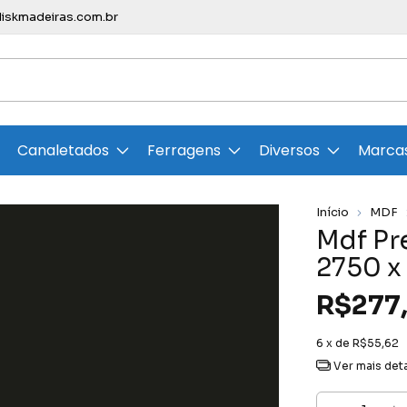
skmadeiras.com.br
Canaletados
Ferragens
Diversos
Marca
Início
MDF
Mdf Pr
2750 x
R$277
6
x de
R$55,62
Ver mais det