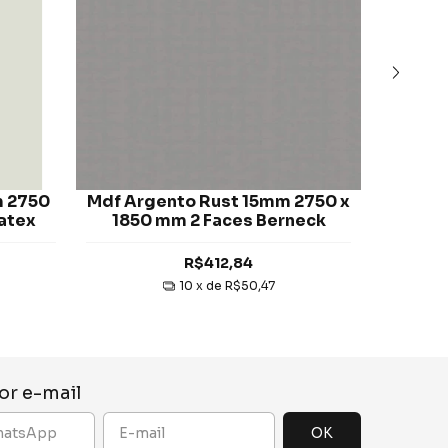
m 2750
Mdf Argento Rust 15mm 2750 x
Mdf A
atex
1850 mm 2 Faces Berneck
Super
m
R$412,84
10
x de
R$50,47
or e-mail