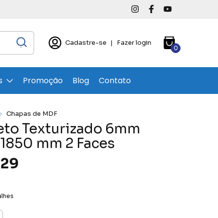
Cadastre-se
|
Fazer login
0
s
Promoção
Blog
Contato
Chapas de MDF
eto Texturizado 6mm
 1850 mm 2 Faces
,29
alhes