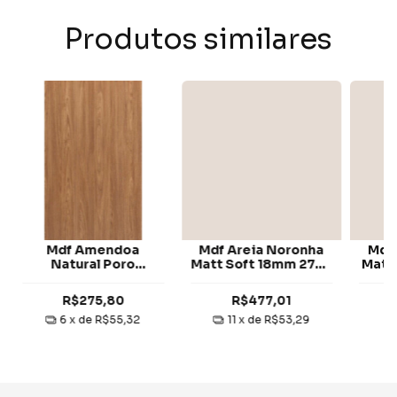
Produtos similares
Mdf Amendoa
Mdf Areia Noronha
Mdf
Natural Poro
Matt Soft 18mm 2750
Matt
Supermatt 6mm
x 1850 mm 2 Faces
x 1
2750 x 1850 mm 1
Eucatex
R$275,80
R$477,01
Face Eucatex
6
x de
R$55,32
11
x de
R$53,29