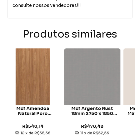
consulte nossos vendedores!!!
Produtos similares
Mdf Amendoa
Mdf Argento Rust
Mdf
Natural Poro
18mm 2750 x 1850
Matt
Supermatt 18mm
mm 2 Faces Berneck
x 1
2750 x 1850 mm 2
R$540,14
R$470,48
Faces Eucatex
12
x de
R$55,56
11
x de
R$52,56