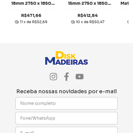
18mm 2750 x 1850
15mm 2750 x 1850
Matt 
mm 2 Faces Eucatex
mm 2 Faces berneck
x 1
R$471,66
R$412,84
11
x de
R$52,69
10
x de
R$50,47
Receba nossas novidades por e-mail