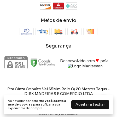
Meios de envio
Segurança
♥
Desenvolvido com
pela
Fita Cinza Cobalto Vel 65Mm Rolo C/ 20 Metros Tegus
-
DISK MADEIRAS E COMERCIO LTDA
©2026. Disk Madeiras e Comercio Ltda - 02520201000145. Todos
Ao navegar por este site
você aceita o
os direitos reservados.
Aceitar e fechar
uso de cookies
para agilizar a sua
experiência de compra.