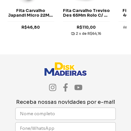
Fita Carvalho
Fita Carvalho Treviso
Fit
Japandi Micro 22Mm
Des 65Mm Rolo C/ 20
40M
Rolo C/ 20 Metros
Metros Tegus
M
Tegus
R$46,80
R$110,00
R$7
2
x de
R$64,16
Receba nossas novidades por e-mail