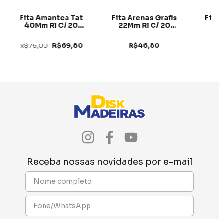
Fita Amantea Tat
Fita Arenas Grafis
Fit
40Mm Rl C/ 20
22Mm Rl C/ 20
2
Metros (Tegus)
Metros (Tegus)
Me
R$76,00
R$69,80
R$46,80
Receba nossas novidades por e-mail