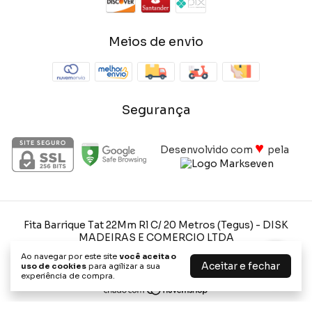
Meios de envio
Segurança
♥
Desenvolvido com
pela
Fita Barrique Tat 22Mm Rl C/ 20 Metros (Tegus)
- DISK
MADEIRAS E COMERCIO LTDA
©2026. Disk Madeiras e Comercio Ltda - 02520201000145. Todos
Ao navegar por este site
você aceita o
os direitos reservados.
Aceitar e fechar
uso de cookies
para agilizar a sua
experiência de compra.